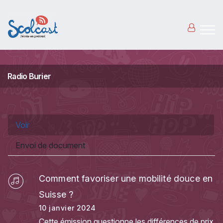
Aller au contenu principal
Radio Burier
Onglets principaux
Voir
(onglet actif)
Envoi de document
Comment favoriser une mobilité douce en
Suisse ?
10 janvier 2024
Cette émission questionne les différences de prix