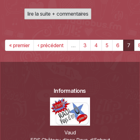
lire la suite + commentaires
« premier
‹ précédent
…
3
4
5
6
7
Informations
Vaud
EPS Château-d’oex Pays-d’Enhaut