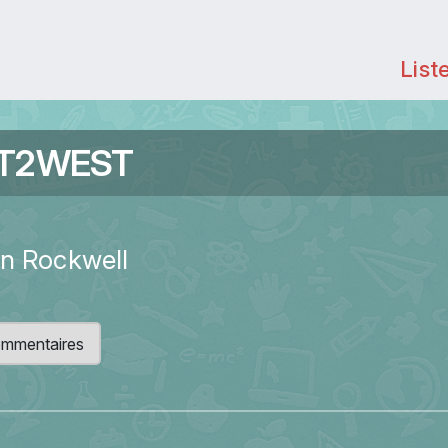
List
ST2WEST
an Rockwell
 commentaires