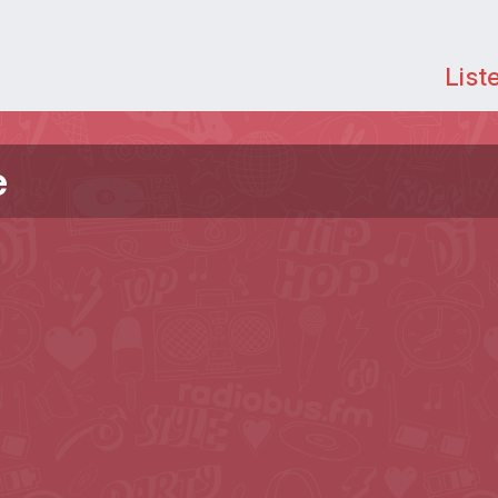
List
e