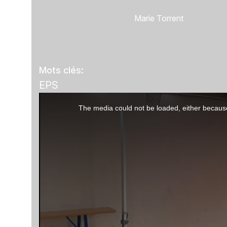
Marie Torrent
Mots clés:
EPS
This
The media could not be loaded, either because
is
a
modal
window.