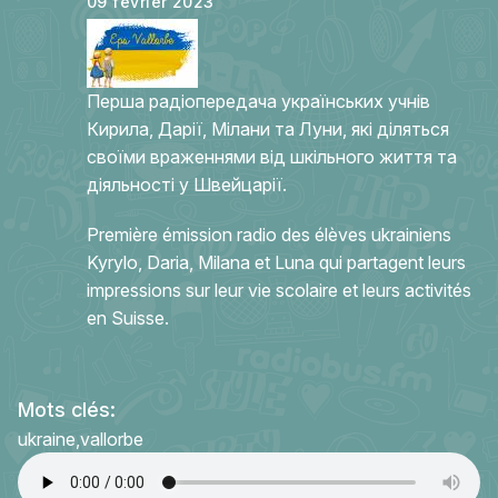
09 février 2023
Перша радіопередача українських учнів
Кирила, Дарії, Мілани та Луни, які діляться
своїми враженнями від шкільного життя та
діяльності у Швейцарії.
Première émission radio des élèves ukrainiens
Kyrylo, Daria, Milana et Luna qui partagent leurs
impressions sur leur vie scolaire et leurs activités
en Suisse.
Mots clés:
ukraine
vallorbe