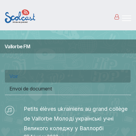
Aller au contenu principal
Vallorbe FM
Onglets principaux
Voir
(onglet actif)
Envoi de document
Petits élèves ukrainiens au grand collège
de Vallorbe Молоді українські учні
Великого коледжу у Валлорбі