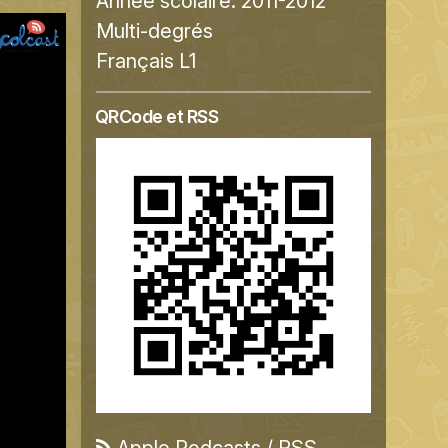
Année scolaire:
2011-2012
Multi-degrés
Français L1
QRCode et RSS
Apple Podcasts
/
RSS