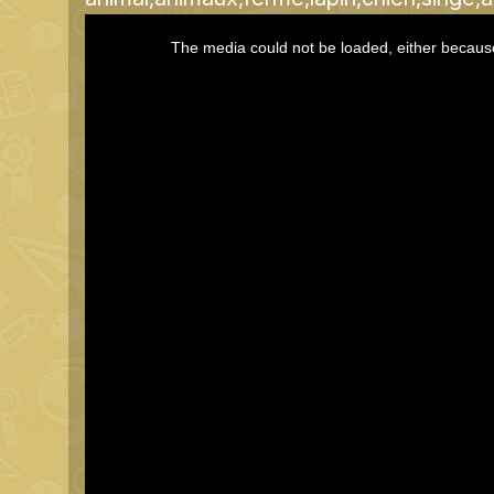
This
The media could not be loaded, either because
is
a
modal
window.