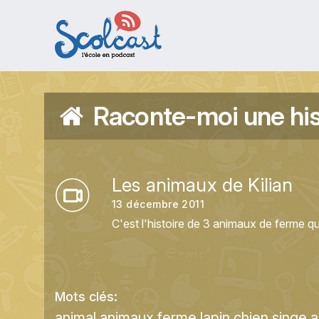
Aller au contenu principal
Raconte-moi une his
Les animaux de Kilian
13 décembre 2011
C'est l'histoire de 3 animaux de ferme qui 
Mots clés:
animal
animaux
ferme
lapin
chien
singe
a