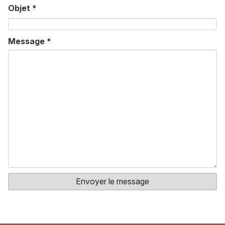
Objet
*
Message
*
Envoyer le message