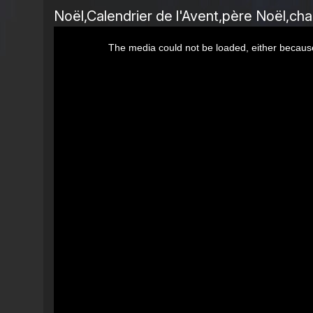
Noël
Calendrier de l'Avent
père Noël
cha
This
The media could not be loaded, either because
is
a
modal
window.