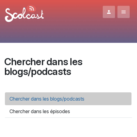
Aller au contenu principal
Chercher dans les
blogs/podcasts
Onglets principaux
Chercher dans les blogs/podcasts
(onglet actif)
Chercher dans les épisodes