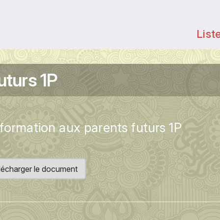
List
uturs 1P
formation aux parents futurs 1P
écharger le document