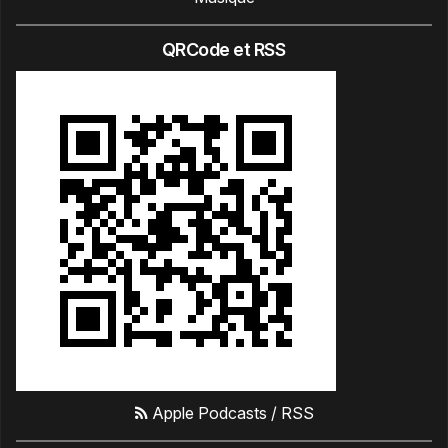
QRCode et RSS
Apple Podcasts
/
RSS