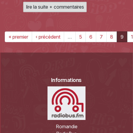
lire la suite + commentaires
« premier
‹ précédent
…
5
6
7
8
9
Informations
Romandie