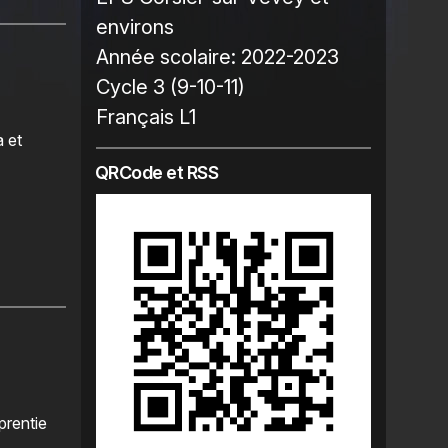
environs
Année scolaire:
2022-2023
Cycle 3 (9-10-11)
Français L1
a et
QRCode et RSS
prentie