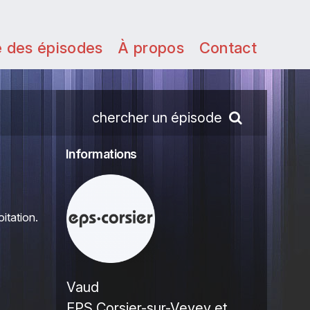
e des épisodes
À propos
Contact
chercher un épisode
Informations
oitation.
Vaud
EPS Corsier-sur-Vevey et