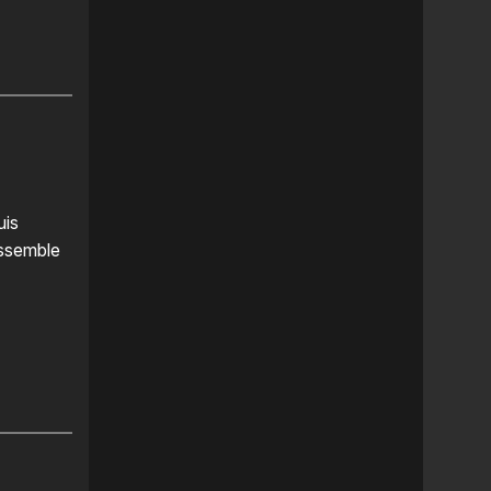
uis
essemble