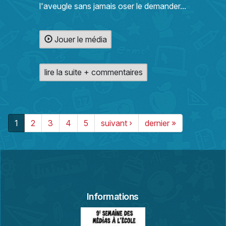
l'aveugle sans jamais oser le demander...
Jouer le média
lire la suite + commentaires
1
2
3
4
5
suivant ›
dernier »
Informations