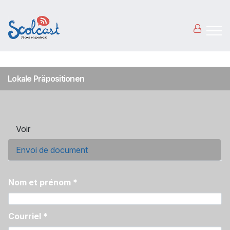
Aller au contenu principal
Lokale Präpositionen
Onglets principaux
Voir
Envoi de document
(onglet actif)
Nom et prénom
*
Courriel
*