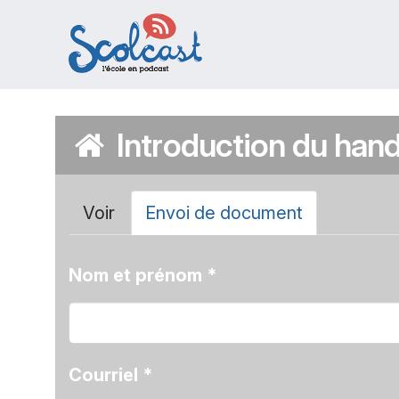
Aller au contenu principal
Introduction du hand
Onglets principa
Voir
Envoi de document
(onglet
actif)
Nom et prénom
*
Courriel
*