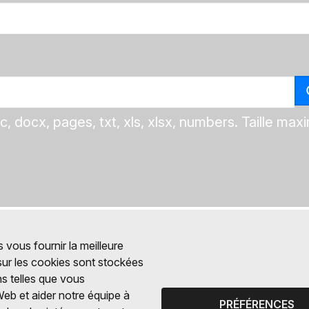
c, docx, pages, txt, xls, xlsx, numbers. Taille max
 vous fournir la meilleure
 sur les cookies sont stockées
ns telles que vous
Web et aider notre équipe à
PRÉFÉRENCES