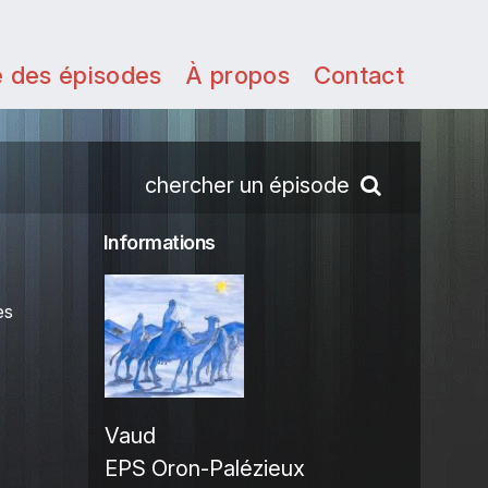
e des épisodes
À propos
Contact
chercher un épisode
Informations
es
Vaud
EPS Oron-Palézieux