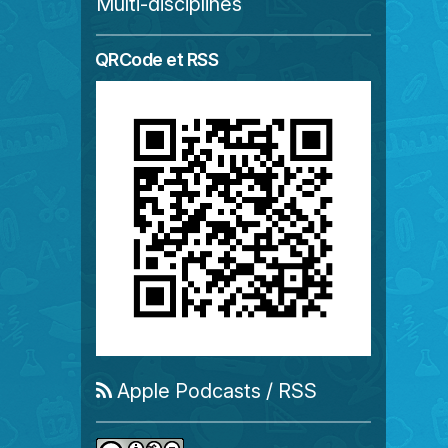
Multi-disciplines
QRCode et RSS
Apple Podcasts
/
RSS