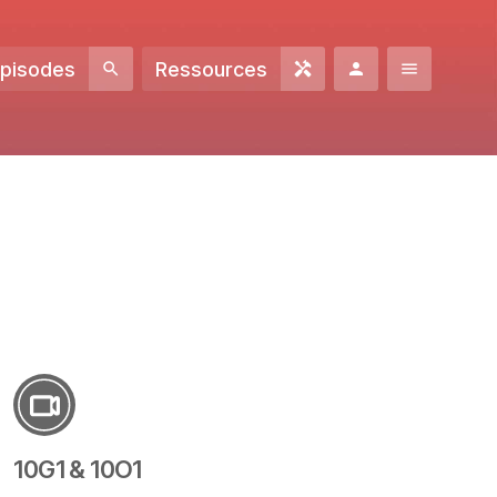
Episodes
Ressources
10G1 & 10O1