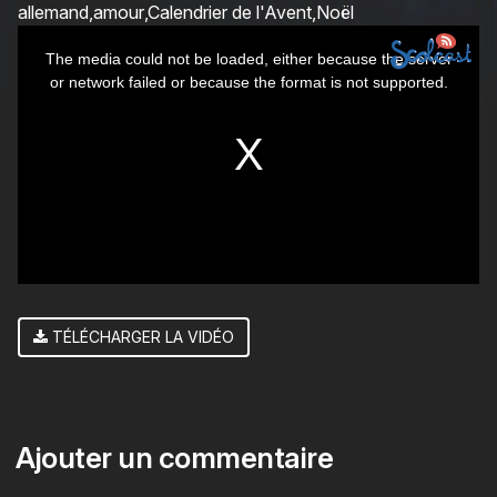
allemand
amour
Calendrier de l'Avent
Noël
This
The media could not be loaded, either because the server
is
or network failed or because the format is not supported.
a
modal
window.
TÉLÉCHARGER LA VIDÉO
Ajouter un commentaire