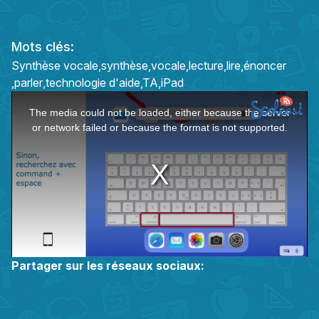
Mots clés:
Synthèse vocale
synthèse
vocale
lecture
lire
énoncer
parler
technologie d'aide
TA
iPad
This
The media could not be loaded, either because the server
is
or network failed or because the format is not supported.
a
modal
window.
Partager sur les réseaux sociaux: