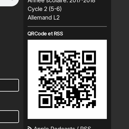
Année scolaire:
2017-2018
Cycle 2 (5-6)
Allemand L2
QRCode et RSS
Apple Podcasts
/
RSS