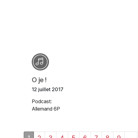
O je !
12 juillet 2017
Podcast:
Allemand 6P
1
2
3
4
5
6
7
8
9
…