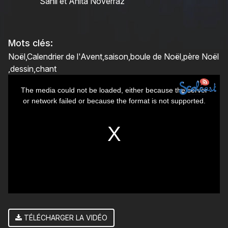
Sahli et Anita Noverraz
Mots clés:
Noël
Calendrier de l'Avent
saison
boule de Noël
père Noël
dessin
chant
This
The media could not be loaded, either because the server
is
or network failed or because the format is not supported.
a
modal
window.
TÉLÉCHARGER LA VIDÉO