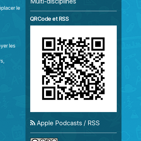
Multi-disciplines
éplacer le
QRCode et RSS
yer les
s,
Apple Podcasts
/
RSS