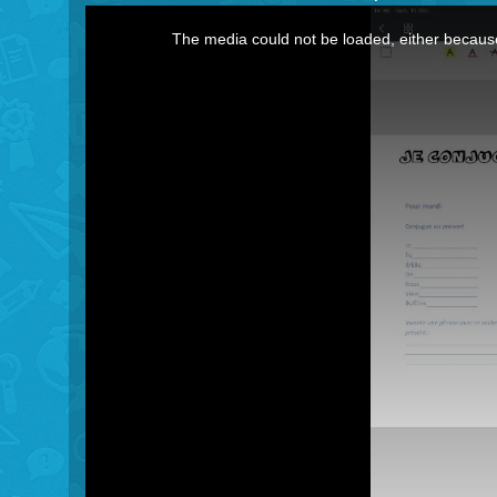
This
The media could not be loaded, either because
is
a
modal
window.