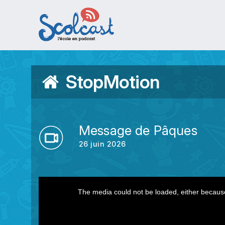
Aller au contenu principal
StopMotion
Message de Pâques
26 juin 2026
This
The media could not be loaded, either because
is
a
modal