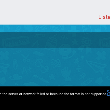
List
 the server or network failed or because the format is not supported.