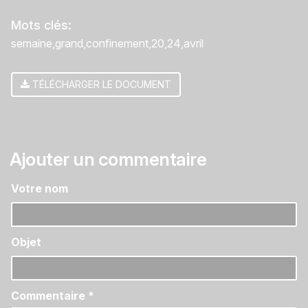
Mots clés:
semaine
grand
confinement
20
24
avril
TÉLÉCHARGER LE DOCUMENT
Ajouter un commentaire
Votre nom
Objet
Commentaire
*