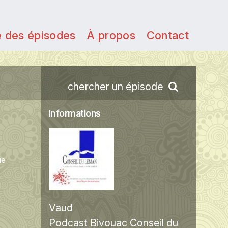
e des épisodes
À propos
Contact
chercher un épisode
Informations
ue
Vaud
Podcast Bivouac Conseil du