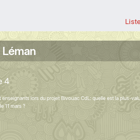
List
u Léman
e 4
 enseignants lors du projet Bivouac CdL: quelle est la plus-val
le 11 mars ?