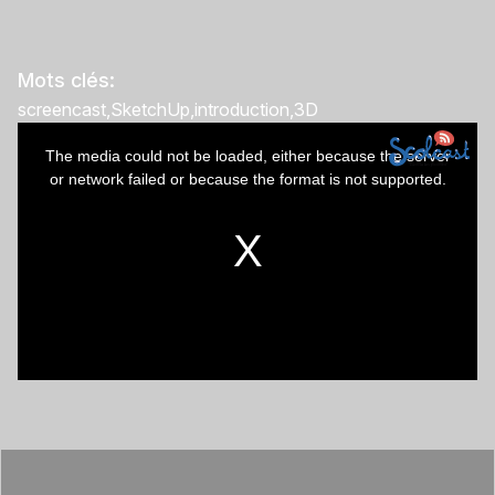
Mots clés:
screencast
SketchUp
introduction
3D
This
The media could not be loaded, either because the server
is
or network failed or because the format is not supported.
a
modal
window.