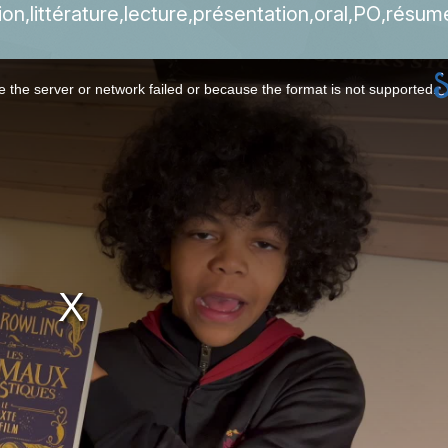
ion
littérature
lecture
présentation
oral
PO
résum
 the server or network failed or because the format is not supported.