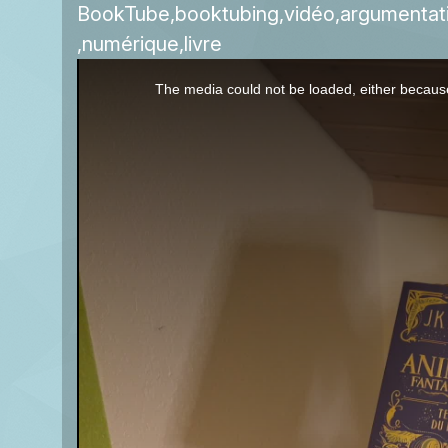
BookTube
booktubing
vidéo
argumentat
numérique
livre
This
The media could not be loaded, either because
is
a
modal
window.