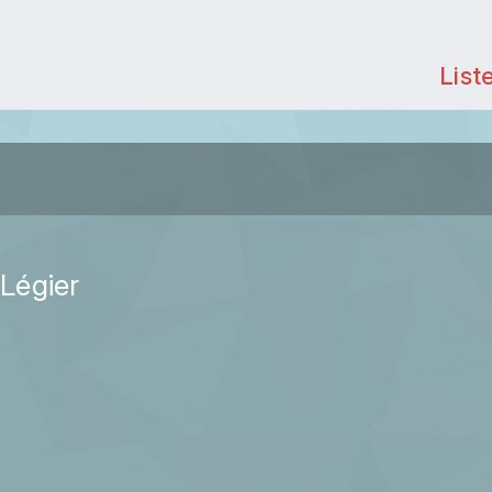
List
-Légier