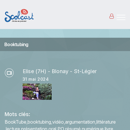
Aller au contenu principal
Booktubing
Elise (7H) - Blonay - St-Légier
31 mai 2024
Mots clés:
BookTube
booktubing
vidéo
argumentation
littérature
lecture
présentation
oral
PO
résumé
numérique
livre