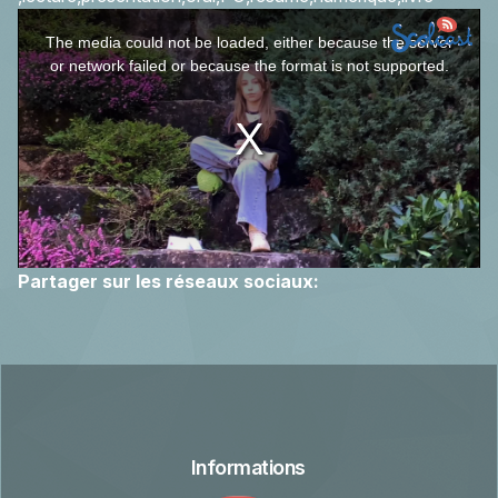
This
The media could not be loaded, either because the server
is
or network failed or because the format is not supported.
a
modal
window.
Partager sur les réseaux sociaux:
Informations