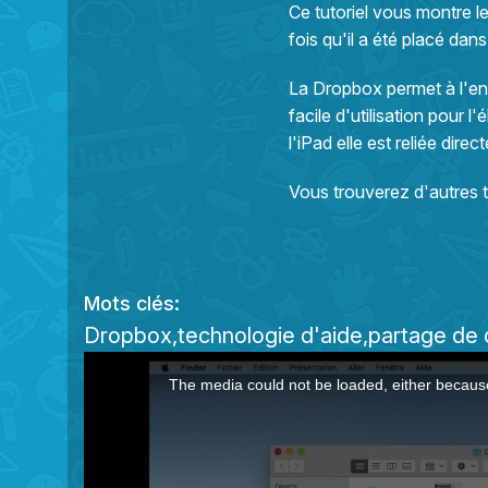
Ce tutoriel vous montre l
fois qu'il a été placé dan
La Dropbox permet à l'ens
facile d'utilisation pour 
l'iPad elle est reliée di
Vous trouverez d'autres tut
Mots clés:
Dropbox
technologie d'aide
partage de
This
The media could not be loaded, either because
is
a
modal
window.