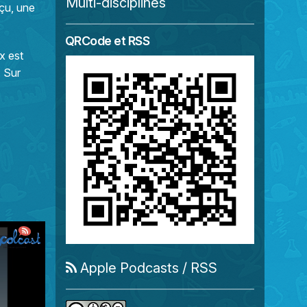
Multi-disciplines
rçu, une
QRCode et RSS
x est
. Sur
Apple Podcasts
/
RSS