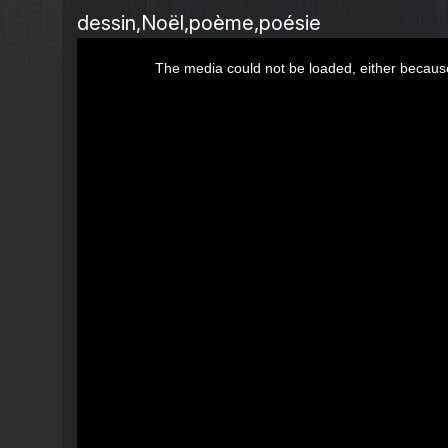
dessin
Noël
poème
poésie
This
The media could not be loaded, either because
is
a
modal
window.