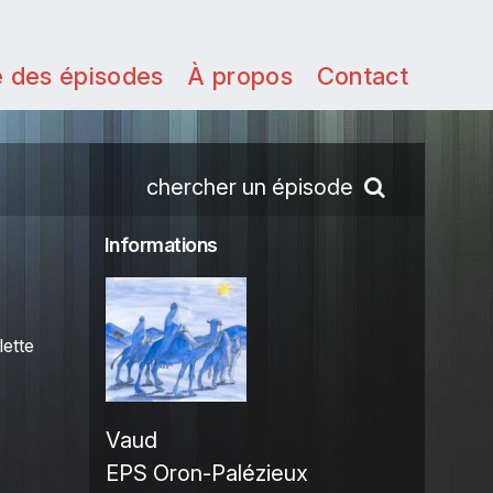
e des épisodes
À propos
Contact
chercher un épisode
Informations
lette
Vaud
EPS Oron-Palézieux