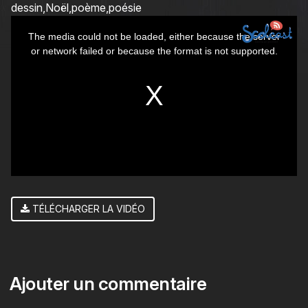
dessin
Noël
poème
poésie
This
The media could not be loaded, either because the server
is
or network failed or because the format is not supported.
a
modal
window.
TÉLÉCHARGER LA VIDÉO
Ajouter un commentaire