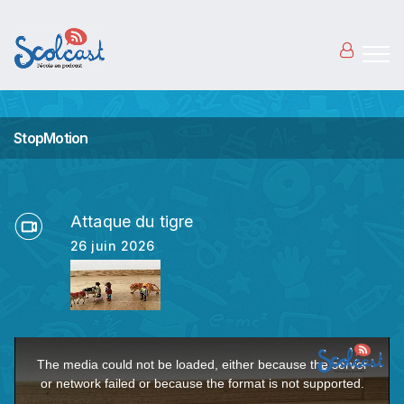
Aller au contenu principal
StopMotion
Attaque du tigre
26 juin 2026
This
The media could not be loaded, either because the server
is
or network failed or because the format is not supported.
a