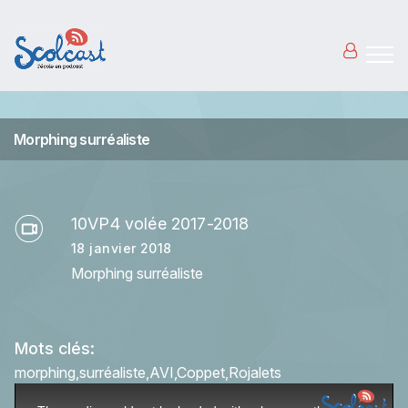
Aller au contenu principal
Morphing surréaliste
10VP4 volée 2017-2018
18 janvier 2018
Morphing surréaliste
Mots clés:
morphing
surréaliste
AVI
Coppet
Rojalets
This