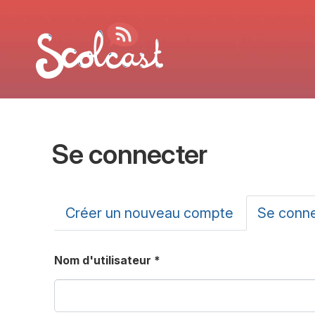
Aller au contenu principal
Se connecter
Onglets principa
Créer un nouveau compte
Se conn
Nom d'utilisateur
*