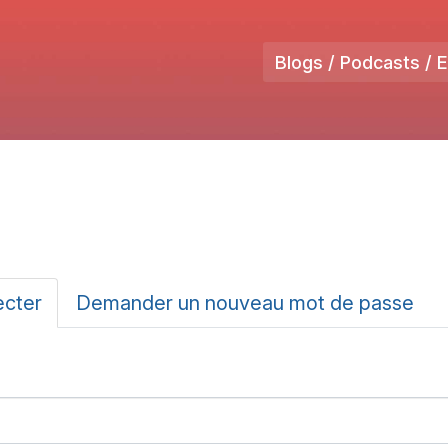
Blogs / Podcasts / 
ux
ecter
(onglet
Demander un nouveau mot de passe
actif)