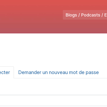
Blogs / Podcasts / 
ux
ecter
(onglet
Demander un nouveau mot de passe
actif)