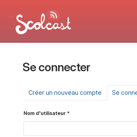
Aller au contenu principal
Se connecter
Onglets principa
Créer un nouveau compte
Se conn
Nom d'utilisateur
*