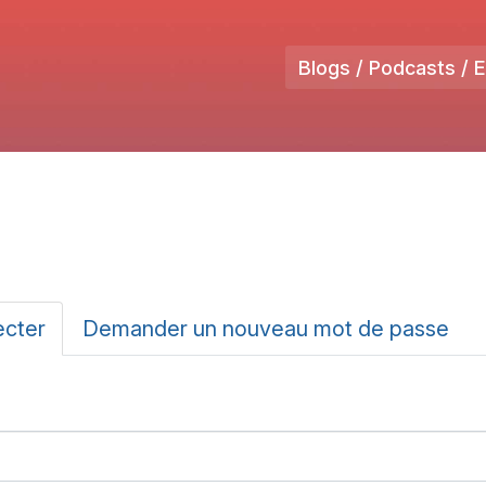
Blogs / Podcasts / 
ux
ecter
(onglet
Demander un nouveau mot de passe
actif)