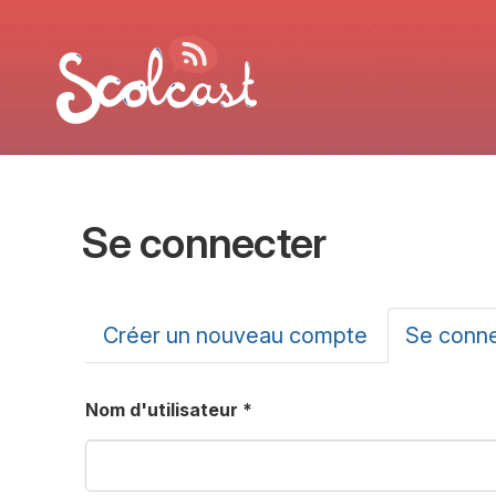
Aller au contenu principal
Se connecter
Onglets principa
Créer un nouveau compte
Se conn
Nom d'utilisateur
*