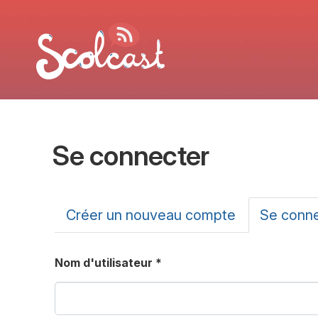
Aller au contenu principal
Se connecter
Onglets principa
Créer un nouveau compte
Se conn
Nom d'utilisateur
*