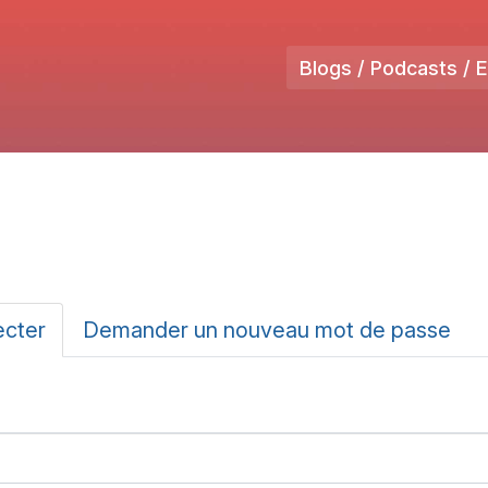
Blogs / Podcasts / 
ux
ecter
(onglet
Demander un nouveau mot de passe
actif)