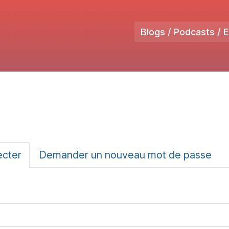
Blogs / Podcasts / 
ux
ecter
(onglet
Demander un nouveau mot de passe
actif)