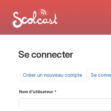
Aller au contenu principal
Se connecter
Onglets principa
Créer un nouveau compte
Se conn
Nom d'utilisateur
*