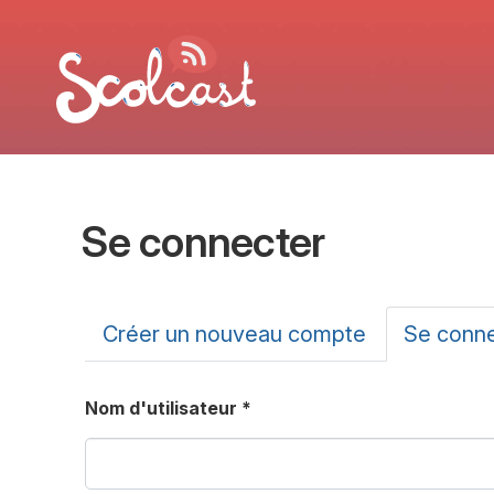
Aller au contenu principal
Se connecter
Onglets principa
Créer un nouveau compte
Se conn
Nom d'utilisateur
*