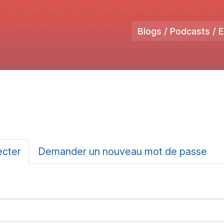
Blogs / Podcasts / 
ux
ecter
(onglet
Demander un nouveau mot de passe
actif)