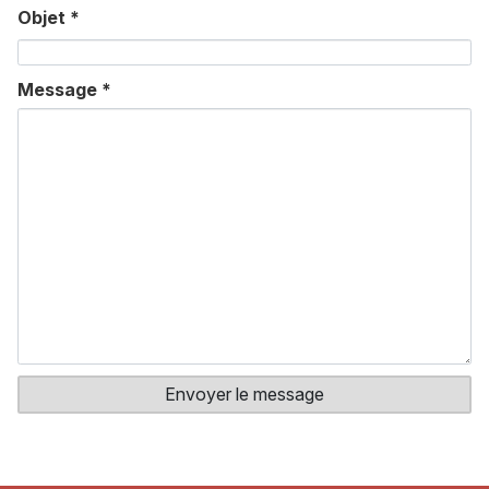
Objet
*
Message
*
Envoyer le message