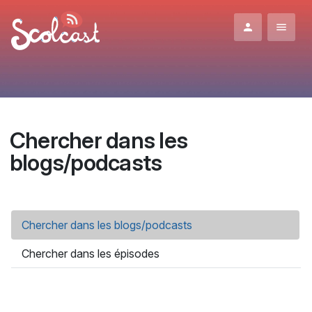
Aller au contenu principal
Chercher dans les
blogs/podcasts
Onglets principaux
Chercher dans les blogs/podcasts
(onglet actif)
Chercher dans les épisodes