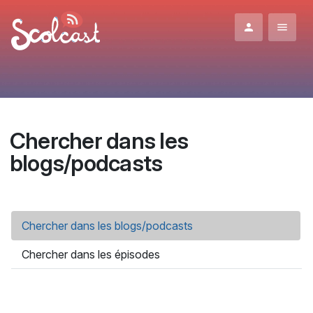
Aller au contenu principal
Chercher dans les
blogs/podcasts
Onglets principaux
Chercher dans les blogs/podcasts
(onglet actif)
Chercher dans les épisodes