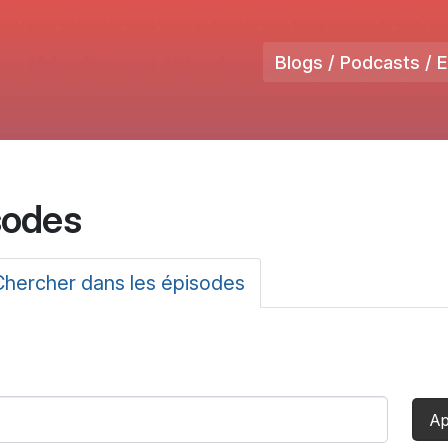
Blogs / Podcasts / 
sodes
ux
Chercher dans les épisodes
(onglet
actif)
Ap