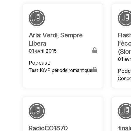
Aria: Verdi, Sempre
Flas
Libera
l'éc
(Sio
01 avril 2015
01 avr
Podcast:
Test 10VP période romantique
Podc
Concou
RadioCO1870
fina