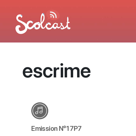
Aller au contenu principal
escrime
Emission N°1 7P7