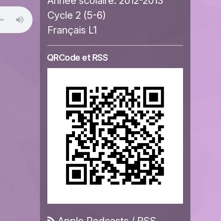
Année scolaire:
2012-2013
Cycle 2 (5-6)
Français L1
QRCode et RSS
Apple Podcasts
/
RSS