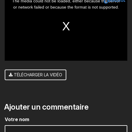
The media could not be loaded, either because the server
is
or network failed or because the format is not supported.
a
modal
window.
TÉLÉCHARGER LA VIDÉO
Ajouter un commentaire
Votre nom