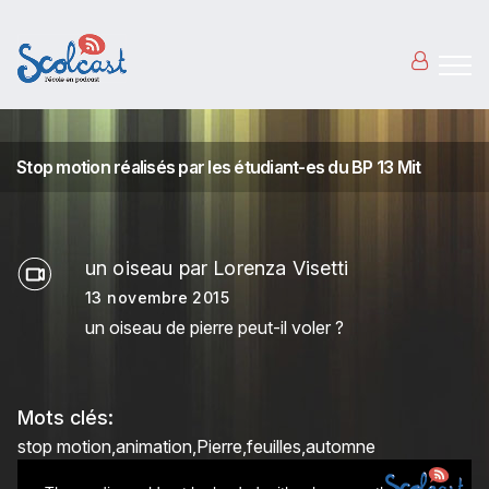
Aller au contenu principal
Stop motion réalisés par les étudiant-es du BP 13 Mit
un oiseau par Lorenza Visetti
13 novembre 2015
un oiseau de pierre peut-il voler ?
Mots clés:
stop motion
animation
Pierre
feuilles
automne
This